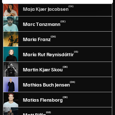
(DK)
Maja Kjær Jacobsen
(DE)
Marc Tanzmann
(DK)
Maria Franz
(IS)
María Rut Reynisdóttir
(DK)
Martin Kjær Skou
(DK)
Mathias Buch Jensen
(DK)
Matias Flensborg
(GB)
Matt Biffa