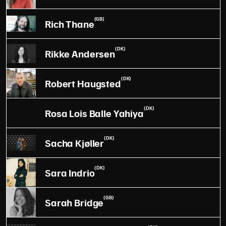
(GB)
Rich Thane
(DK)
Rikke Andersen
(DK)
Robert Haugsted
(DK)
Rosa Lois Balle Yahiya
(DK)
Sacha Kjøller
(DK)
Sara Indrio
(GB)
Sarah Bridge