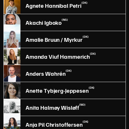
(DK)
Agnete Hannibal Petri
(NG)
Akachi Igboko
(DK)
Amalie Bruun / Myrkur
(DK)
Amanda Viuf Hammerich
(DK)
Anders Wahrén
(DK)
Anette Tybjerg-Jeppesen
(NO)
Anita Halmøy Wisløff
(DK)
Anja Pil Christoffersen