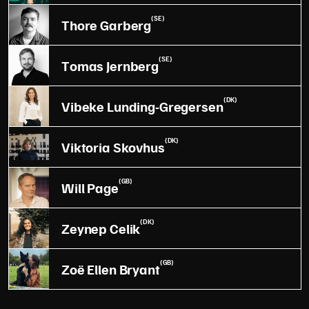
(SE)
Thore Garberg
(SE)
Tomas Jernberg
(DK)
Vibeke Lunding-Gregersen
(DK)
Viktoria Skovhus
(GB)
Will Page
(DK)
Zeynep Celik
(GB)
Zoë Ellen Bryant