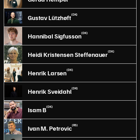
(DK)
Gustav Lützhøft
(DK)
Hannibal Sigfusson
(DK)
Heidi Kristensen Steffenauer
(DK)
Henrik Larsen
(DK)
Henrik Sveidahl
(DK)
Isam B
(RS)
Ivan M. Petrovic