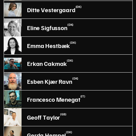
(DK)
Ditte Vestergaard
(DK)
Eline Sigfusson
(DK)
Emma Hestbæk
(DK)
Erkan Cakmak
(DK)
Esben Kjær Ravn
(IT)
Francesco Menegat
(GB)
Geoff Taylor
(DK)
Gerda Hempel