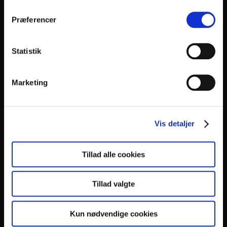
(DK)
Kristian Bang Nørgaard
Præferencer
(DK)
Kristian Bugge
Statistik
(DK)
Kristoffer Henriksen
Marketing
(DK)
Lasse Matthiessen
(DK)
Laura Littauer
Vis detaljer
(DK)
Laust Sonne
Tillad alle cookies
(US)
Leonie Beckett-Kruizenga
Tillad valgte
(DK)
Luuk Van Gestel
Kun nødvendige cookies