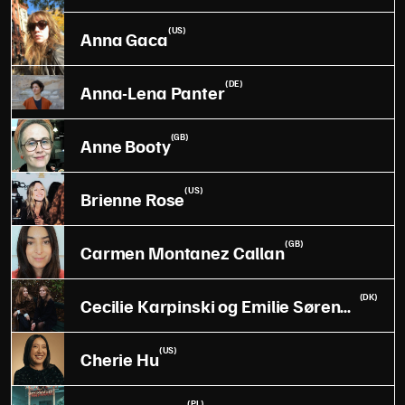
(US)
Anna Gaca
(DE)
Anna-Lena Panter
(GB)
Anne Booty
(US)
Brienne Rose
(GB)
Carmen Montanez Callan
(DK)
Cecilie Karpinski og Emilie Sørensen
(US)
Cherie Hu
(PL)