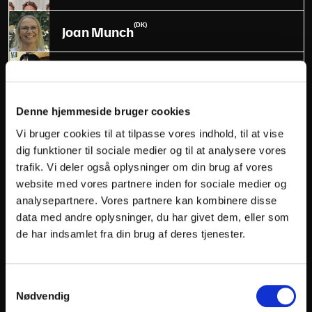
(DK)
Joan Munch
(US)
Joe Berman
(DK)
Karen Vincent
Denne hjemmeside bruger cookies
Vi bruger cookies til at tilpasse vores indhold, til at vise
(DK)
dig funktioner til sociale medier og til at analysere vores
Kenneth Nørby Andersen
trafik. Vi deler også oplysninger om din brug af vores
website med vores partnere inden for sociale medier og
(NG)
Kizito Ahams
analysepartnere. Vores partnere kan kombinere disse
data med andre oplysninger, du har givet dem, eller som
(GB)
de har indsamlet fra din brug af deres tjenester.
Kle Savidge
(DK)
Kristen Agee
Samtykkevalg
Nødvendig