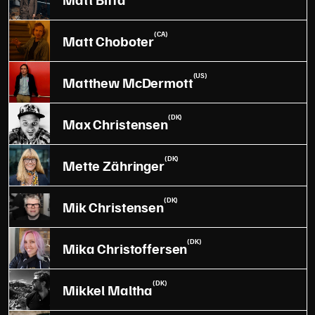
(CA)
Matt Choboter
(US)
Matthew McDermott
(DK)
Max Christensen
(DK)
Mette Zähringer
(DK)
Mik Christensen
(DK)
Mika Christoffersen
(DK)
Mikkel Maltha