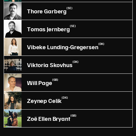
(SE)
Thore Garberg
(SE)
Tomas Jernberg
(DK)
Vibeke Lunding-Gregersen
(DK)
Viktoria Skovhus
(GB)
Will Page
(DK)
Zeynep Celik
(GB)
Zoë Ellen Bryant