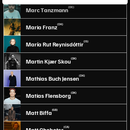
(DE)
Marc Tanzmann
(DK)
Maria Franz
(IS)
María Rut Reynisdóttir
(DK)
Martin Kjær Skou
(DK)
Mathias Buch Jensen
(DK)
Matias Flensborg
(GB)
Matt Biffa
(CA)
Matt Choboter