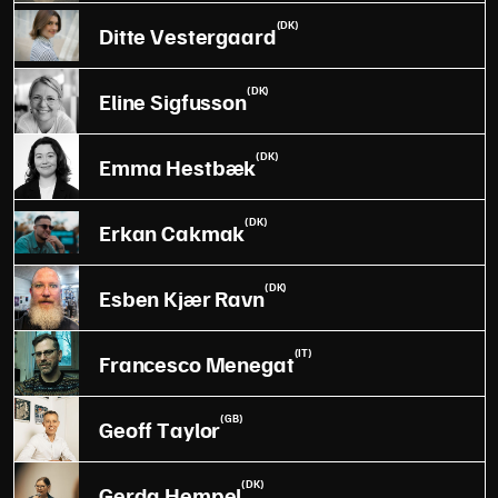
(DK)
Ditte Vestergaard
(DK)
Eline Sigfusson
(DK)
Emma Hestbæk
(DK)
Erkan Cakmak
(DK)
Esben Kjær Ravn
(IT)
Francesco Menegat
(GB)
Geoff Taylor
(DK)
Gerda Hempel