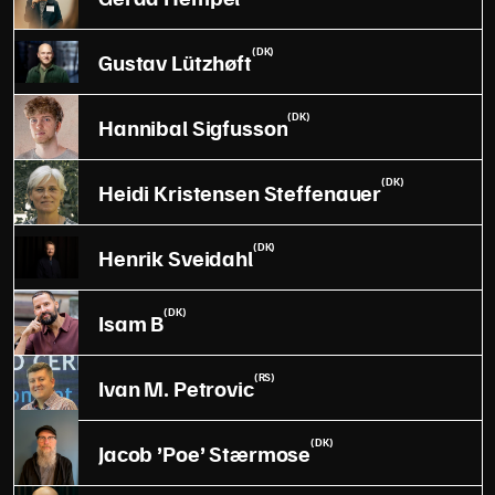
(DK)
Gustav Lützhøft
(DK)
Hannibal Sigfusson
(DK)
Heidi Kristensen Steffenauer
(DK)
Henrik Sveidahl
(DK)
Isam B
(RS)
Ivan M. Petrovic
(DK)
Jacob ’Poe’ Stærmose