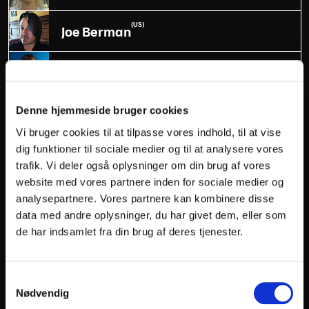
(US)
Joe Berman
(DK)
Karen Vincent
(DK)
Kenneth Nørby Andersen
Denne hjemmeside bruger cookies
Vi bruger cookies til at tilpasse vores indhold, til at vise
(NG)
dig funktioner til sociale medier og til at analysere vores
Kizito Ahams
trafik. Vi deler også oplysninger om din brug af vores
website med vores partnere inden for sociale medier og
(GB)
Kle Savidge
analysepartnere. Vores partnere kan kombinere disse
data med andre oplysninger, du har givet dem, eller som
(DK)
de har indsamlet fra din brug af deres tjenester.
Kristen Agee
(DK)
Kristian Bang Nørgaard
Samtykkevalg
Nødvendig