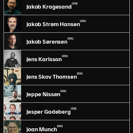
(DK)
Jakob Kragesand
(DK)
Jakob Strøm Hansen
(DK)
Jakob Sørensen
(DK)
Jens Karlsson
(DK)
Jens Skov Thomsen
(DK)
Jeppe Nissen
(DK)
Jesper Gadeberg
(DK)
Joan Munch