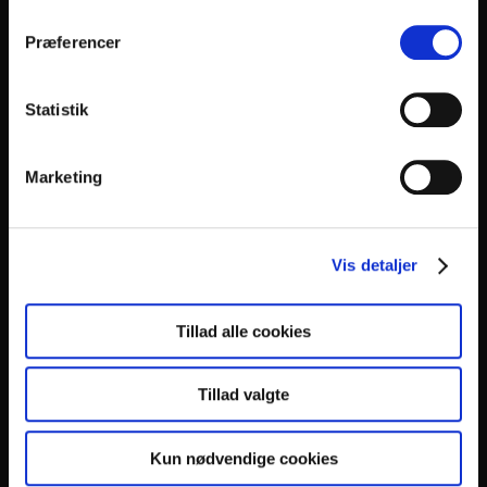
(DK)
Kristian Bugge
Præferencer
(DK)
Kristoffer Henriksen
Statistik
(DK)
Lasse Matthiessen
Marketing
(DK)
Laura Littauer
(DK)
Laust Sonne
Vis detaljer
(US)
Leonie Beckett-Kruizenga
Tillad alle cookies
(DK)
Luuk Van Gestel
Tillad valgte
(DK)
Maja Kjær Jacobsen
Kun nødvendige cookies