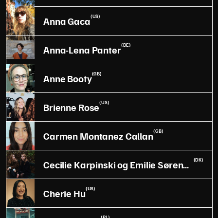
(US)
Anna Gaca
(DE)
Anna-Lena Panter
(GB)
Anne Booty
(US)
Brienne Rose
(GB)
Carmen Montanez Callan
(DK)
Cecilie Karpinski og Emilie Sørensen
(US)
Cherie Hu
(PL)