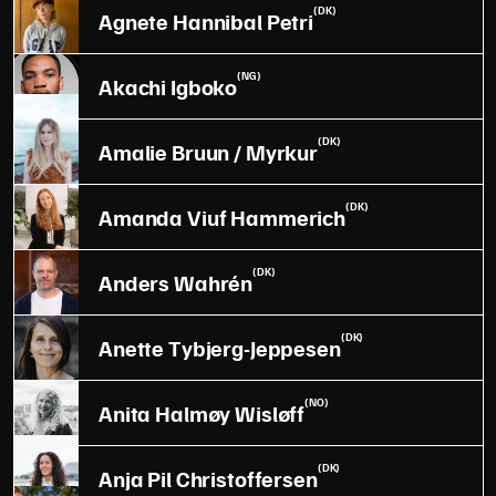
(DK)
Agnete Hannibal Petri
(NG)
Akachi Igboko
(DK)
Amalie Bruun / Myrkur
(DK)
Amanda Viuf Hammerich
(DK)
Anders Wahrén
(DK)
Anette Tybjerg-Jeppesen
(NO)
Anita Halmøy Wisløff
(DK)
Anja Pil Christoffersen