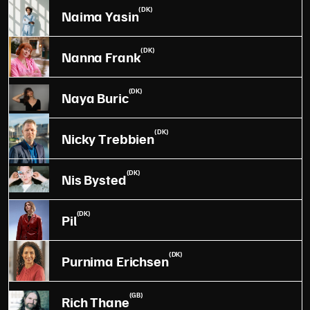
(DK)
Naima Yasin
(DK)
Nanna Frank
(DK)
Naya Buric
(DK)
Nicky Trebbien
(DK)
Nis Bysted
(DK)
Pil
(DK)
Purnima Erichsen
(GB)
Rich Thane