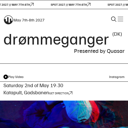
2027 // MAY 7TH-8TH
SPOT 2027 // MAY 7TH-8TH
SPOT 2027 // MA
May 7th-8th 2027
drømmeganger
(DK)
Presented by Quasar
Play Video
Instagram
Saturday 2nd of May 19:30
Katapult, Godsbanen
GET DIRECTION