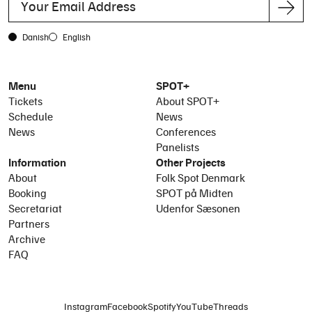
Danish
English
Menu
SPOT+
Tickets
About SPOT+
Schedule
News
News
Conferences
Panelists
Information
Other Projects
About
Folk Spot Denmark
Booking
SPOT på Midten
Secretariat
Udenfor Sæsonen
Partners
Archive
FAQ
Instagram
Facebook
Spotify
YouTube
Threads