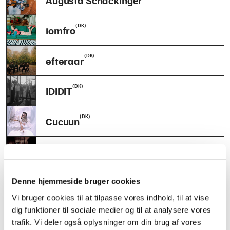
Augusta Schackinger
(DK)
iomfro
(DK)
efteraar
(DK)
IDIDIT
(DK)
Cucuun
(FO)
Kvirr
(DK)
Jessie Ka
Denne hjemmeside bruger cookies
Vi bruger cookies til at tilpasse vores indhold, til at vise
(NO)
dig funktioner til sociale medier og til at analysere vores
Amalie Holt Kleive
trafik. Vi deler også oplysninger om din brug af vores