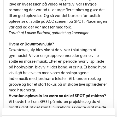
lave en livesession på video, vi følte, vi var i trygge
rammer og der var tid til at tage flere takes og gøre det
til en god oplevelse. Og så var det bare en fantastisk
oplevelse at spille på ACC scenen på SPOT. Placeringen
var god og der var masser med folk.
Fortalt af Louise Barfoed, guitarist og korsanger.
Hvem er Downtown July?
Downtown July blev skabt da vi var i slutningen af
gymnasiet. Vi var en gruppe venner, der gerne ville
spille en masse musik. Efter en periode hvor vi spillede
på hobbyplan, blev vi til det band, vi er nu. Et band hvor
vi vil gå hele vejen med vores dansksprogede
indiemusik med jordnære tekster. Vi blander rock og
groove og har et stort fokus på at skabe live optrædener
med høj energi.
Hvordan oplevede I at være en del af SPOT på midten?
Vi havde hørt om SPOT på midten projektet, og da vi
fandt ud af, at det kom til Silkeborg, skyndte vi at melde
os til. Det var en virkelig god oplevelse at optage den live