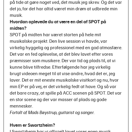
på tide at gøre noget ved, det musik jeg skrev. Og det var
det jo, for det har altid været min drøm at udbrede min
musik.
Hvordan oplevede du at være en del af SPOT på
midten?
SPOT på midten har været starten på hele mit
musikalske projekt. Den live session vi havde, var
virkelig hyggelig og professionel med en god atmosfære.
Det var en fed oplevelse, at det blev lavet efter vores
præmisser som musikere. Der var tid og plads til, at vi
kunne blive tilfredse. Efterfølgende har jeg virkelig
brugt videoen meget til at vise andre, hvad det er, jeg
laver. Det er mit eneste musikalske visitkort og nu, hvor
min EP er på vej, er det virkelig fedt at have. Og så var
det bare crazy, at spille på ACC scenen på SPOT. Det var
en stor scene og der var masser af plads og gode
mennesker.
Fortalt af Mads Bøystrup, guitarist og sanger.
Hvem er Swartzheim?
I Swartzheim har vi officielt lavet vores egen musik