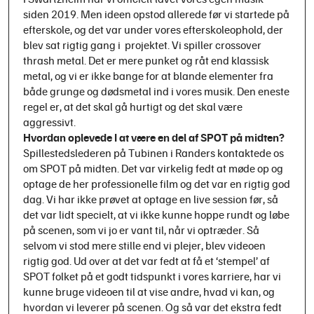
siden 2019. Men ideen opstod allerede før vi startede på
efterskole, og det var under vores efterskoleophold, der
blev sat rigtig gang i projektet. Vi spiller crossover
thrash metal. Det er mere punket og råt end klassisk
metal, og vi er ikke bange for at blande elementer fra
både grunge og dødsmetal ind i vores musik. Den eneste
regel er, at det skal gå hurtigt og det skal være
aggressivt.
Hvordan oplevede I at være en del af SPOT på midten?
Spillestedslederen på Tubinen i Randers kontaktede os
om SPOT på midten. Det var virkelig fedt at møde op og
optage de her professionelle film og det var en rigtig god
dag. Vi har ikke prøvet at optage en live session før, så
det var lidt specielt, at vi ikke kunne hoppe rundt og løbe
på scenen, som vi jo er vant til, når vi optræder. Så
selvom vi stod mere stille end vi plejer, blev videoen
rigtig god. Ud over at det var fedt at få et ‘stempel’ af
SPOT folket på et godt tidspunkt i vores karriere, har vi
kunne bruge videoen til at vise andre, hvad vi kan, og
hvordan vi leverer på scenen. Og så var det ekstra fedt