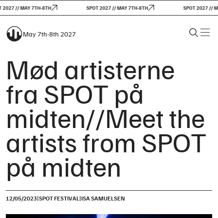
027 // MAY 7TH-8TH
SPOT 2027 // MAY 7TH-8TH
SPOT 2027 // MAY
May 7th-8th 2027
Mød artisterne
fra SPOT på
midten//Meet the
artists from SPOT
på midten
|
|
12/05/2023
SPOT FESTIVAL
ISA SAMUELSEN