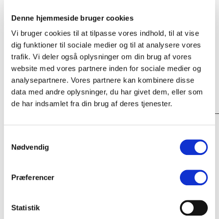
session. Det var en tjekket produktion – der var tænkt
over lydbilledet og det visuelle. Samtidig var der et godt
Denne hjemmeside bruger cookies
fokus på os, og vi følte os i trygge hænder. Den sang vi
Vi bruger cookies til at tilpasse vores indhold, til at vise
filmede, havde vi ikke udgivet endnu, så vi har virkelig
dig funktioner til sociale medier og til at analysere vores
brugt videoen til at promovere vores musik. Og så var
det en super fed oplevelse at afslutte med at spille på
trafik. Vi deler også oplysninger om din brug af vores
SPOT på midten scenen, hvor det gik op i en højere
website med vores partnere inden for sociale medier og
enhed.
analysepartnere. Vores partnere kan kombinere disse
Fortalt af Søren Baldwin, bassist.
data med andre oplysninger, du har givet dem, eller som
de har indsamlet fra din brug af deres tjenester.
_________________________________________
SPOT 2023 is over and out and well done. This year,
Samtykkevalg
SPOT på midten, presented ten young artists from
Nødvendig
Midtjylland, who all have been a part of the
development project. All the acts played at the ACC
stage.
Præferencer
“SPOT på midten is about being present, sharing
knowledge and collaborating with the local artistic
Statistik
growth layers; to support all talents and the