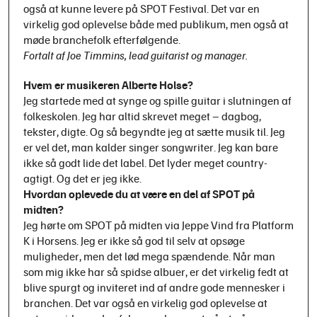
også at kunne levere på SPOT Festival. Det var en
virkelig god oplevelse både med publikum, men også at
møde branchefolk efterfølgende.
Fortalt af Joe Timmins, lead guitarist og manager.
Hvem er musikeren Alberte Holse?
Jeg startede med at synge og spille guitar i slutningen af
folkeskolen. Jeg har altid skrevet meget – dagbog,
tekster, digte. Og så begyndte jeg at sætte musik til. Jeg
er vel det, man kalder singer songwriter. Jeg kan bare
ikke så godt lide det label. Det lyder meget country-
agtigt. Og det er jeg ikke.
Hvordan oplevede du at være en del af SPOT på
midten?
Jeg hørte om SPOT på midten via Jeppe Vind fra Platform
K i Horsens. Jeg er ikke så god til selv at opsøge
muligheder, men det lød mega spændende. Når man
som mig ikke har så spidse albuer, er det virkelig fedt at
blive spurgt og inviteret ind af andre gode mennesker i
branchen. Det var også en virkelig god oplevelse at