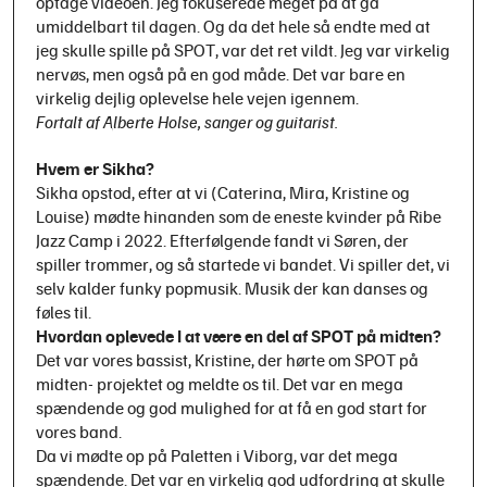
optage videoen. Jeg fokuserede meget på at gå
umiddelbart til dagen. Og da det hele så endte med at
jeg skulle spille på SPOT, var det ret vildt. Jeg var virkelig
nervøs, men også på en god måde. Det var bare en
virkelig dejlig oplevelse hele vejen igennem.
Fortalt af Alberte Holse, sanger og guitarist.
Hvem er Sikha?
Sikha opstod, efter at vi (Caterina, Mira, Kristine og
Louise) mødte hinanden som de eneste kvinder på Ribe
Jazz Camp i 2022. Efterfølgende fandt vi Søren, der
spiller trommer, og så startede vi bandet. Vi spiller det, vi
selv kalder funky popmusik. Musik der kan danses og
føles til.
Hvordan oplevede I at være en del af SPOT på midten?
Det var vores bassist, Kristine, der hørte om SPOT på
midten- projektet og meldte os til. Det var en mega
spændende og god mulighed for at få en god start for
vores band.
Da vi mødte op på Paletten i Viborg, var det mega
spændende. Det var en virkelig god udfordring at skulle